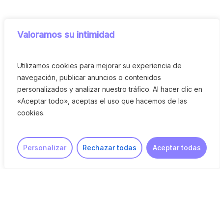
Valoramos su intimidad
Utilizamos cookies para mejorar su experiencia de
navegación, publicar anuncios o contenidos
Plataforma abierta
personalizados y analizar nuestro tráfico. Al hacer clic en
#ConcursosJustos
«Aceptar todo», aceptas el uso que hacemos de las
cookies.
Fomentamos las mejores prácticas en los
concursos de publicidad y promovemos la
Personalizar
Rechazar todas
Aceptar todas
transparencia, la equidad y la ética entre
agencias y marcas, asegurando procesos
más justos para todos.
¡Unamos fuerzas marcas
¡Únete!
y agencias por unos